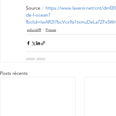
Source :  
https://www.lavenir.net/cnt/dmf2
de-l-ocean?
fbclid=IwAR2I7bcVcx9a1txmuDeLa7ZFx5
educaVR
Presse
Posts récents