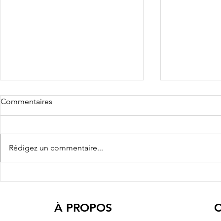
Commentaires
Rédigez un commentaire...
La DH : educaVR : la réalité
Vlan : La réal
virtuelle à l’école
accessible à
À PROPOS