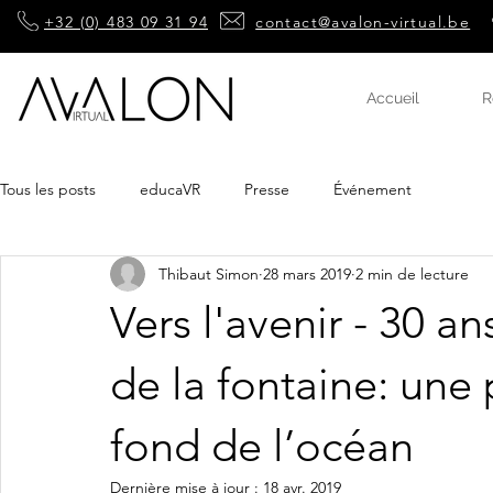
+32 (0) 483 09 31 94
contact@avalon-virtual.be
Accueil
R
Tous les posts
educaVR
Presse
Événement
Thibaut Simon
28 mars 2019
2 min de lecture
Vers l'avenir - 30 a
de la fontaine: une 
fond de l’océan
Dernière mise à jour :
18 avr. 2019