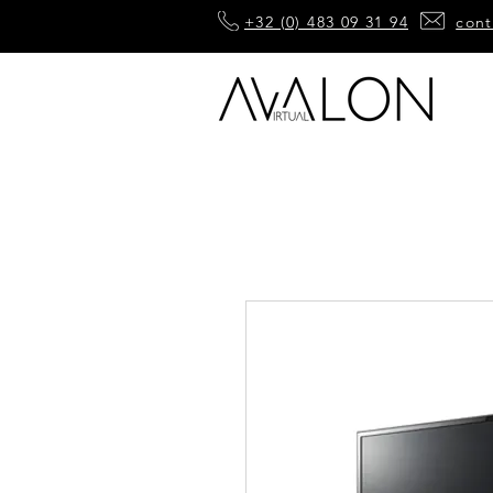
+32 (0) 483 09 31 94
cont