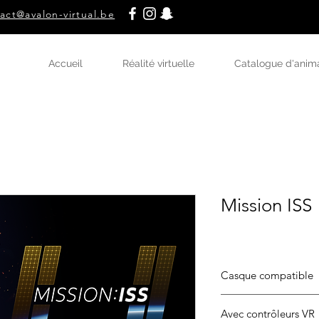
act@avalon-virtual.be
Accueil
Réalité virtuelle
Catalogue d'anim
Mission ISS
Casque compatible
HTC Vive
Avec contrôleurs VR
Oculus Go