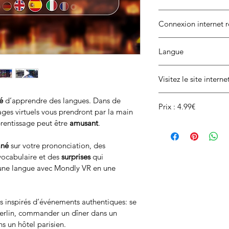
Connexion internet r
Langue
Anglais, espagnol, alle
Visitez le site intern
russe, néerlandais, ja
https://www.mondly.c
é 
d’apprendre des langues. Dans de 
Prix : 4.99€
ges virtuels vous prendront par la main 
entissage peut être 
amusant
.
ané
 sur votre prononciation, des 
vocabulaire et des 
surprises
 qui 
'une langue avec Mondly VR en une 
es inspirés d’événements authentiques: se 
 Berlin, commander un dîner dans un 
ns un hôtel parisien.