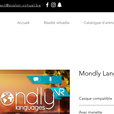
act@avalon-virtual.be
Accueil
Réalité virtuelle
Catalogue d'anim
Mondly Lan
Casque compatible
Oculus Go
Avec manette