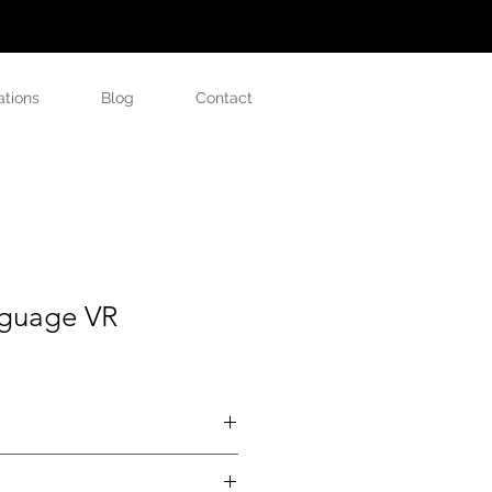
ations
Blog
Contact
guage VR