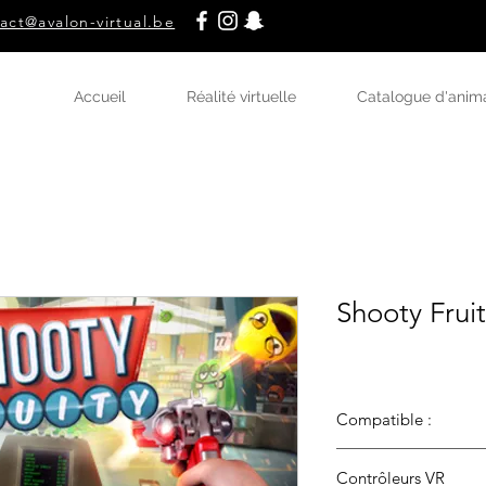
act@avalon-virtual.be
Accueil
Réalité virtuelle
Catalogue d'anim
Shooty Frui
Compatible :
HTC Vive
Contrôleurs VR
Oculus Rift