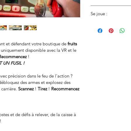
PlayStation VR
Se joue :
Debout
ant et défendant votre boutique de 
fruits 
s uniquement disponible avec la VR et le 
Recommencez 
!
 UN FUSIL !
 avec précision dans le feu de l'action ? 
débloquez des armes et explosez des 
carrière. 
Scannez 
! 
Tirez 
! 
Recommencez 
es et de défis à relever, de la caisse à 
!